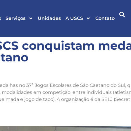
s
Serviços
Unidades
A USCS
Contato
SCS conquistam meda
etano
edalhas no 37º Jogos Escolares de São Caetano do Sul, 
12 modalidades em competição, entre individuais (atletis
queimada e jogo de taco). A organização é da SELJ (Secre