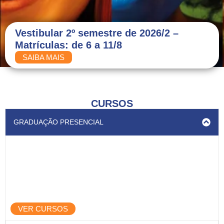
Vestibular 2º semestre de 2026/2 –
Matrículas: de 6 a 11/8
SAIBA MAIS
CURSOS
GRADUAÇÃO PRESENCIAL
Graduação Presencial
Na Graduação, sejam Bacharelados,
Técnólogos ou Licenciaturas, a USCS tem o
curso certo para você.
VER CURSOS