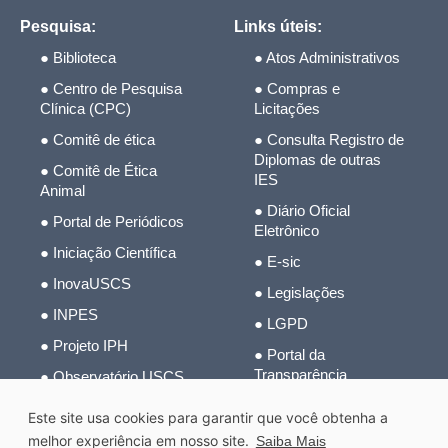
Pesquisa:
Links úteis:
● Biblioteca
● Atos Administrativos
● Centro de Pesquisa
● Compras e
Clínica (CPC)
Licitações
● Comitê de ética
● Consulta Registro de
Diplomas de outras
● Comitê de Ética
IES
Animal
● Diário Oficial
● Portal de Periódicos
Eletrônico
● Iniciação Científica
● E-sic
● InovaUSCS
● Legislações
● INPES
● LGPD
● Projeto IPH
● Portal da
Transparência
● Observatório USCS
● Radar da
Este site usa cookies para garantir que você obtenha a
Transparência Pública
melhor experiência em nosso site.
Saiba Mais