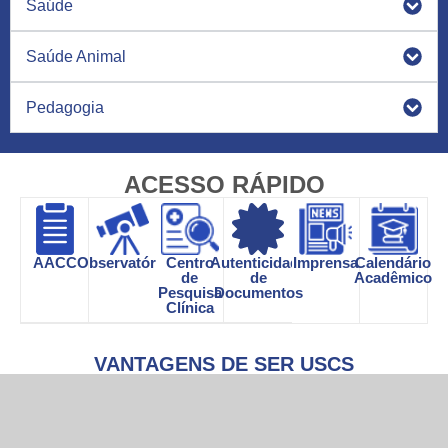
Saúde
Saúde Animal
Pedagogia
ACESSO RÁPIDO
AACC
Observatório
Centro
Autenticidade
Imprensa
Calendário
de
de
Acadêmico
Pesquisa
Documentos
Clínica
VANTAGENS DE SER USCS