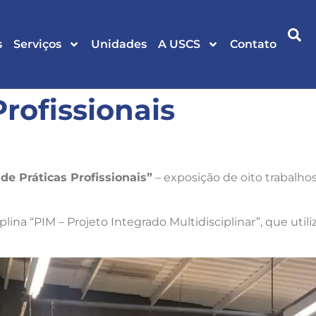
s
Serviços
Unidades
A USCS
Contato
Profissionais
 de Práticas Profissionais”
– exposição de oito trabalho
ina “PIM – Projeto Integrado Multidisciplinar”, que utiliza