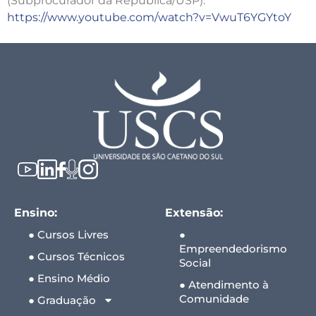
(Subprocurador da República/USP).
https://www.youtube.com/watch?v=VwuT6YGYtoY
Ensino:
Extensão:
● Cursos Livres
●
Empreendedorismo
● Cursos Técnicos
Social
● Ensino Médio
● Atendimento à
Comunidade
● Graduação