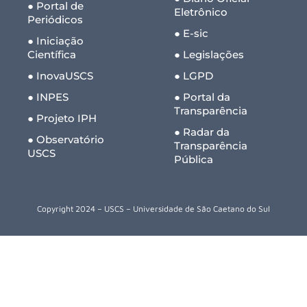
● Portal de
Eletrônico
Periódicos
● E-sic
● Iniciação
Científica
● Legislações
● InovaUSCS
● LGPD
● INPES
● Portal da
Transparência
● Projeto IPH
● Radar da
● Observatório
Transparência
USCS
Pública
Copyright 2024 – USCS – Universidade de São Caetano do Sul